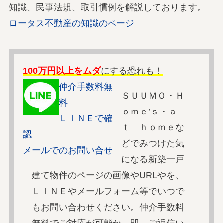
知識、民事法規、取引慣例を解説しております。
ロータス不動産の知識のページ
100万円以上をムダ
にする恐れも！
仲介手数料無
ＳＵＵＭＯ・Ｈ
料
ｏｍｅ’ｓ・ａ
ＬＩＮＥで確
ｔ ｈｏｍｅな
認
どでみつけた気
メールでのお問い合せ
になる新築一戸
建て物件のページの画像やURLやを、
ＬＩＮＥやメールフォーム等でいつで
もお問い合わせください。仲介手数料