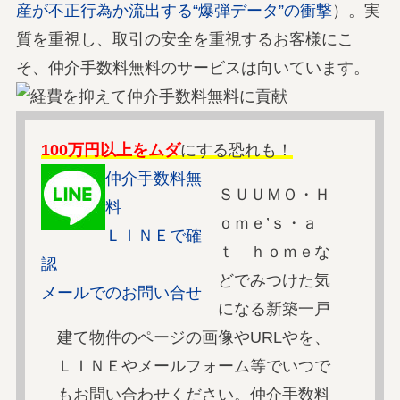
産が不正行為か流出する“爆弾データ”の衝撃
）。実
質を重視し、取引の安全を重視するお客様にこ
そ、仲介手数料無料のサービスは向いています。
100万円以上をムダ
にする恐れも！
仲介手数料無
ＳＵＵＭＯ・Ｈ
料
ｏｍｅ’ｓ・ａ
ＬＩＮＥで確
ｔ ｈｏｍｅな
認
どでみつけた気
メールでのお問い合せ
になる新築一戸
建て物件のページの画像やURLやを、
ＬＩＮＥやメールフォーム等でいつで
もお問い合わせください。仲介手数料