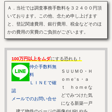
Ａ．当社では調査事務手数料を３２４００円頂
いております。この他、念ため申し上げます
と、登記関連費用、銀行費用、税金などそのほ
かの費用の実費のご負担がございます。
100万円以上をムダ
にする恐れも！
仲介手数料無
ＳＵＵＭＯ・Ｈ
料
ｏｍｅ’ｓ・ａ
ＬＩＮＥで確
ｔ ｈｏｍｅな
認
どでみつけた気
メールでのお問い合せ
になる新築一戸
建て物件のページの画像やURLやを、