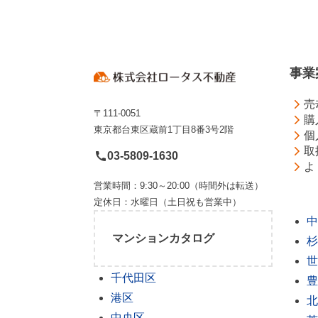
事業
売
〒111-0051
購
東京都台東区蔵前1丁目8番3号2階
個
取
03-5809-1630
よ
営業時間：9:30～20:00（時間外は転送）
定休日：水曜日（土日祝も営業中）
中
マンションカタログ
杉
世
千代田区
豊
港区
北
中央区