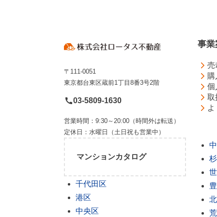
事業
売
〒111-0051
購
東京都台東区蔵前1丁目8番3号2階
個
取
03-5809-1630
よ
営業時間：9:30～20:00（時間外は転送）
定休日：水曜日（土日祝も営業中）
中
マンションカタログ
杉
世
千代田区
豊
港区
北
中央区
荒